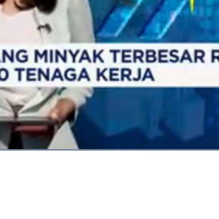
Dimuat
:
100.00%