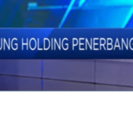
Dimuat
:
79.41%