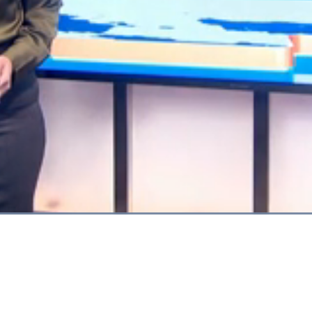
Dimuat
:
100.00%