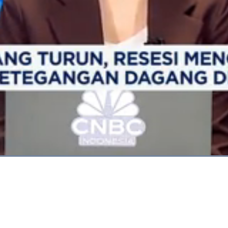
Dimuat
:
100.00%