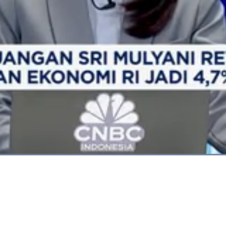
Dimuat
:
100.00%