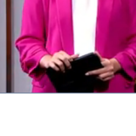
Dimuat
:
100.00%