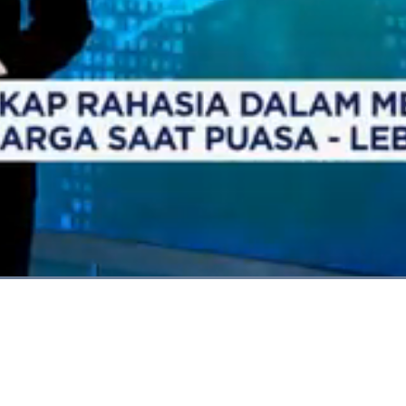
Dimuat
:
100.00%