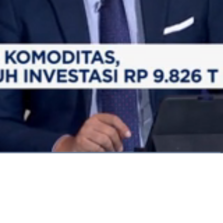
Dimuat
:
66.26%