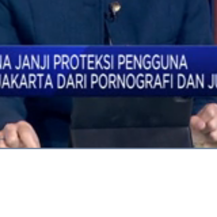
Dimuat
:
69.28%