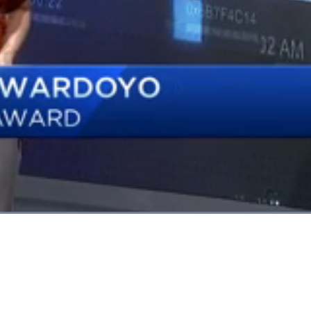
Dimuat
:
87.37%