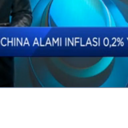
Dimuat
:
100.00%