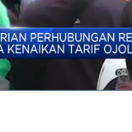
Dimuat
:
100.00%