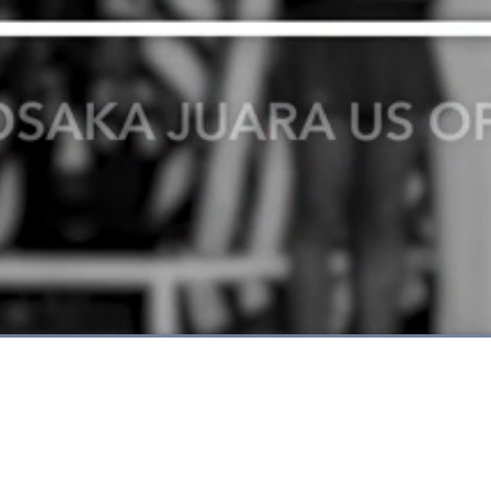
Dimuat
:
66.64%