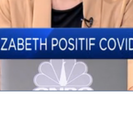
Dimuat
:
100.00%