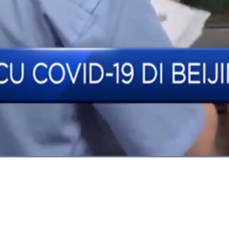
Dimuat
:
89.52%